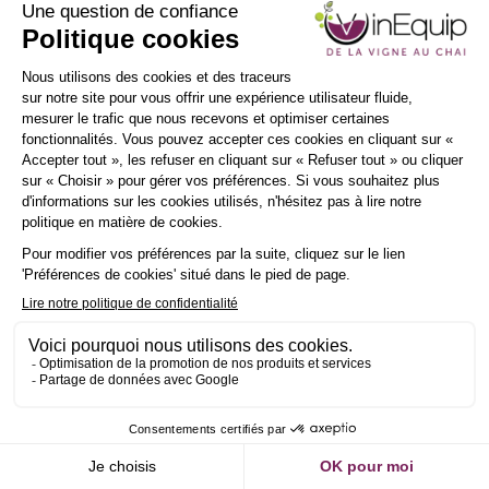
INSCRIPTION
NEWSLETTER
Demander un RDV
Envoyer un message
Description