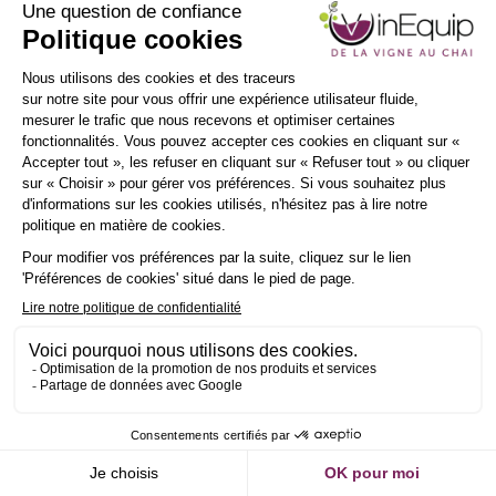
INSCRIPTION
NEWSLETTER
Stand
Nu
Bénéficiez
d’une
personnalisation
totale, d'une
flexibilité
d’aménagement
optimale, et de
la possibilité
de créer un
espace unique