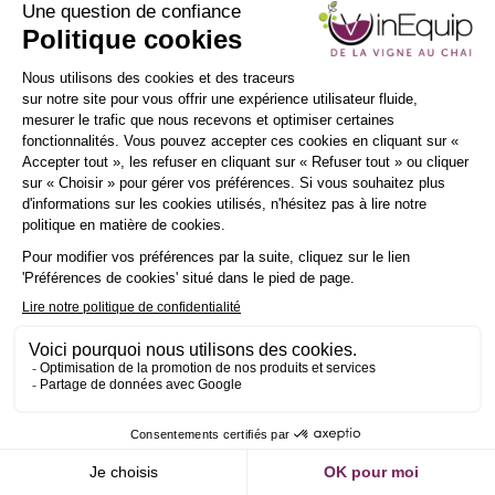
Envoyer un message
INSCRIPTION
NEWSLETTER
e
Demander un RDV