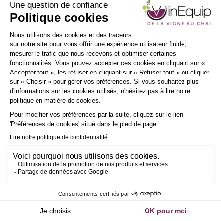
Demander un RDV
INSCRIPTION
NEWSLETTER
Envoyer un message
ue