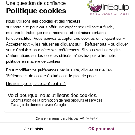
INSCRIPTION
NEWSLETTER
e
Demander un RDV
Envoyer un message