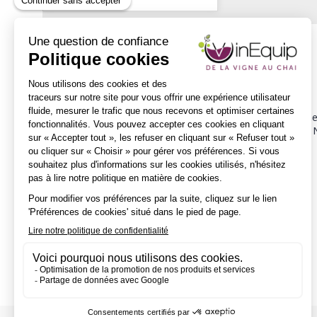
Description
CLAAS Mâcon c'est 5 bases rayonnant sur 5 départements,
Cette année retrouvez sur le stand CLAAS un tracteu
Adresse
407 CHE DES JONCHERES
71850
CHARNAY-LES-MACON