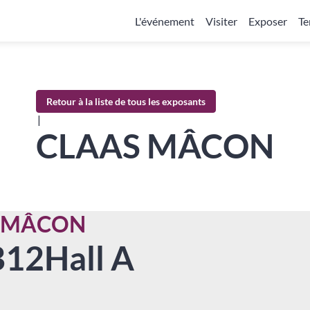
L'événement
Visiter
Exposer
Te
Retour à la liste de tous les exposants
|
CLAAS MÂCON
 MÂCON
B12
Hall A