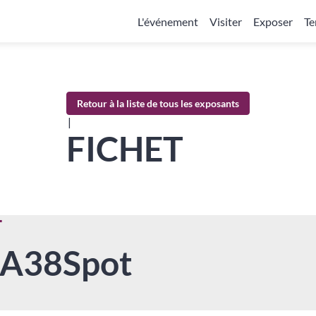
L'événement
Visiter
Exposer
Te
Retour à la liste de tous les exposants
|
FICHET
T
-A38
Spot