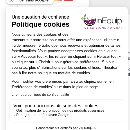
Description
ISAGRI s'engage pour que chaque viticulteur prenne les meil
Vous vivez votre passion au quotidien. Au-delà de cette pass
côtés pour répondre à vos principaux enjeux :
L'ambition d'ISAGRI est de vous proposer des solutions infor
techniques (traçabilité parcellaire ou de cuverie), logiciel c
Adresse
AV DES CENSIVES
60026
Beauvais