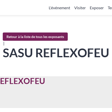
L'événement
Visiter
Exposer
Te
Retour à la liste de tous les exposants
|
SASU REFLEXOFEU
REFLEXOFEU