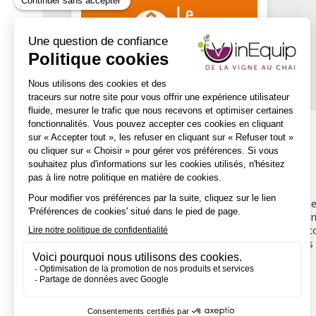
Description
Accompagnement en paie
Une parfaite conformité des bulletins de salaire vous permet
risques vis-à-vis des différents organismes sociaux et contr
Dans un contexte d’évolution législative et réglementaire c
gestionnaires paie expérimentés, vous propose différentes 
permettront de relever ce défi !
Téléchargez notre fiche mission pour plus d'informations