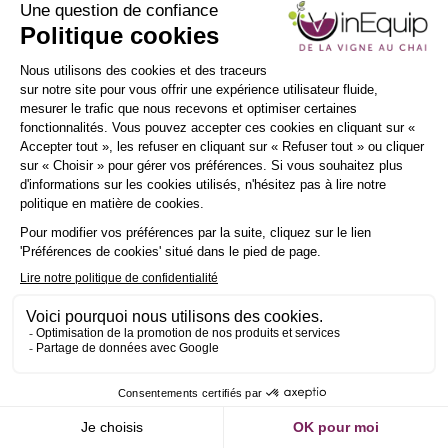
INSCRIPTION
NEWSLETTER
SE
Demander un RDV
Envoyer un message
Description