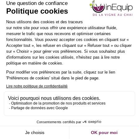
INSCRIPTION
NEWSLETTER
Demander un RDV
Envoyer un message