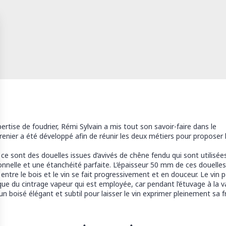
rtise de foudrier, Rémi Sylvain a mis tout son savoir-faire dans le
nier a été développé afin de réunir les deux métiers pour proposer l
, ce sont des douelles issues d’avivés de chêne fendu qui sont utilis
ionnelle et une étanchéité parfaite. L’épaisseur 50 mm de ces douelles
ntre le bois et le vin se fait progressivement et en douceur. Le vin pé
que du cintrage vapeur qui est employée, car pendant l’étuvage à la va
n boisé élégant et subtil pour laisser le vin exprimer pleinement sa fr