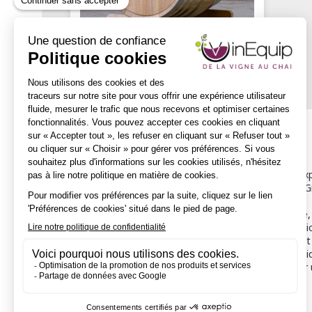
Description
Sur la base de ses connaissances de tonnelier et de son expe
développement de ce fût inédit. Le demi-muid 600L Marc Gre
A l’instar des méthodes de débit ancestrales de tonnellerie
technique de débit traditionnel garantit une qualité except
vin et respecte les arômes primaires du cépage. Le contact e
En ce qui concerne le cintrage du demi-muid, c’est la techni
technique de chauffe utilisée en foudrerie permet d’obtenir u