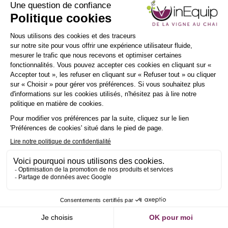
INSCRIPTION
NEWSLETTER
Demander un RDV
Envoyer un message