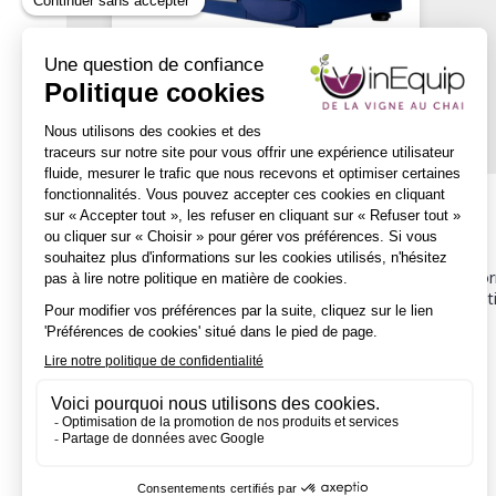
Description
L’analyseur de vin WineScan™ 3 vous offre un monde d’info
3, le flux de données d’analyse pertinentes devient une parti