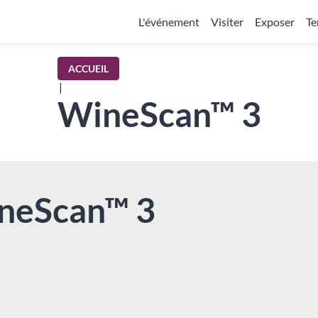
L'événement
Visiter
Exposer
Te
ACCUEIL
|
WineScan™ 3
neScan™ 3