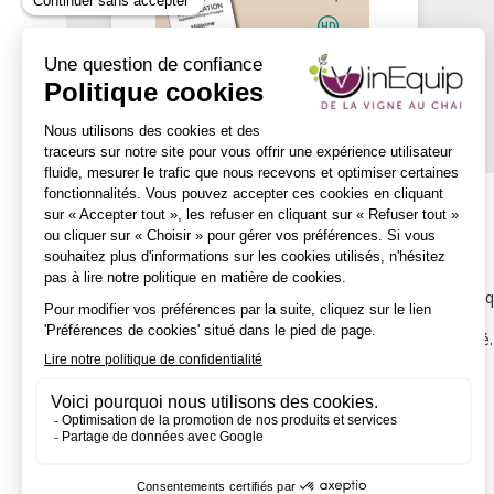
Description
Fonds d'étiquettes préimprimés personnalisables.
Les étiquettes Vini'Pass sont réalisées sur des papiers re
moderne.
Elles permettent de réaliser des petits lots en toute liberté.