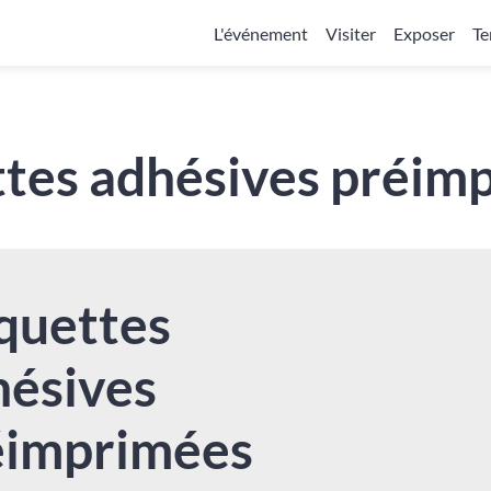
L'événement
Visiter
Exposer
Te
ttes adhésives préim
quettes
hésives
éimprimées