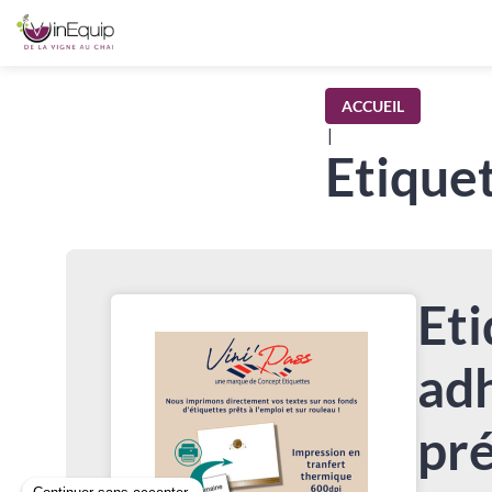
ACCUEIL
|
Etique
Eti
ad
pr