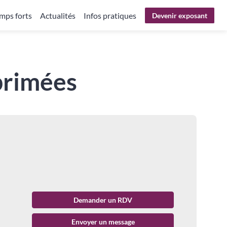
mps forts
Actualités
Infos pratiques
Devenir exposant
primées
Demander un RDV
Envoyer un message