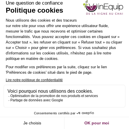
INSCRIPTION
NEWSLETTER
Demander un RDV
Envoyer un message