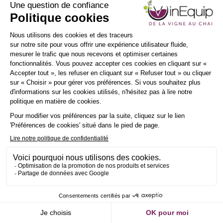
INSCRIPTION
NEWSLETTER
Demander un RDV
Envoyer un message
Description