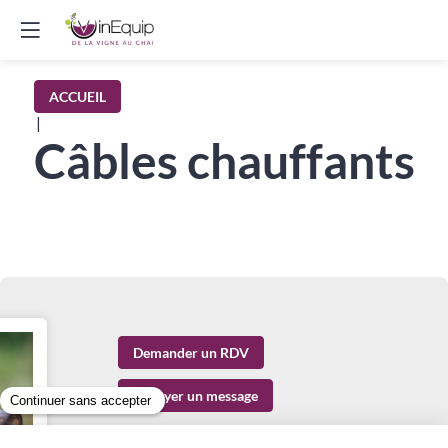
ACCUEIL
|
Câbles chauffants
Demander un RDV
Envoyer un message