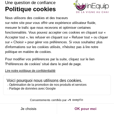
INSCRIPTION
NEWSLETTER
Demander un RDV
Envoyer un message