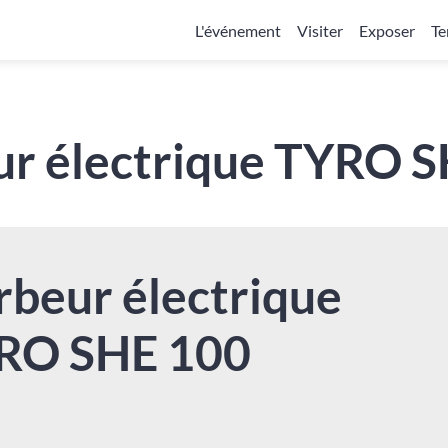
L'événement
Visiter
Exposer
Te
r électrique TYRO 
rbeur électrique
RO SHE 100