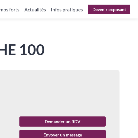
mps forts
Actualités
Infos pratiques
Devenir exposant
SHE 100
Demander un RDV
Envoyer un message