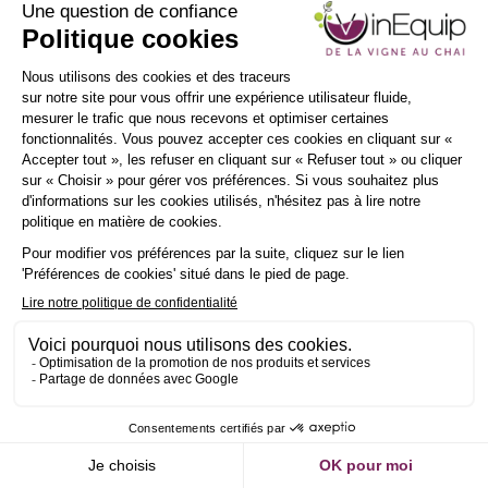
INSCRIPTION
NEWSLETTER
Demander un RDV
Envoyer un message
Description