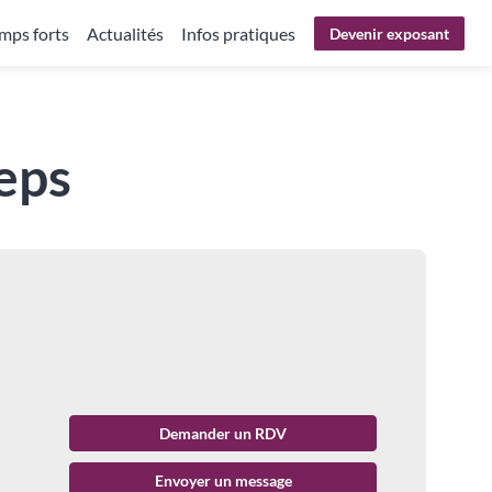
mps forts
Actualités
Infos pratiques
Devenir exposant
ceps
Demander un RDV
Envoyer un message