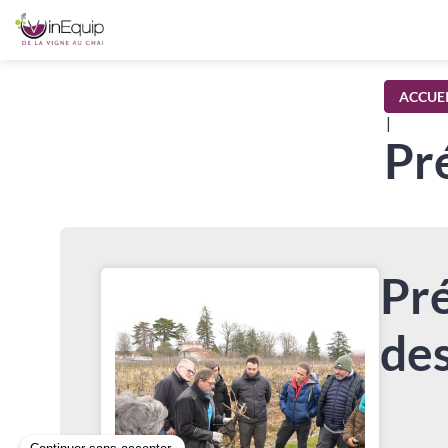
ACCUEI
|
Pré
Pré
des