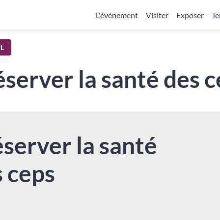
L'événement
Visiter
Exposer
Te
L
server la santé des 
server la santé
 ceps