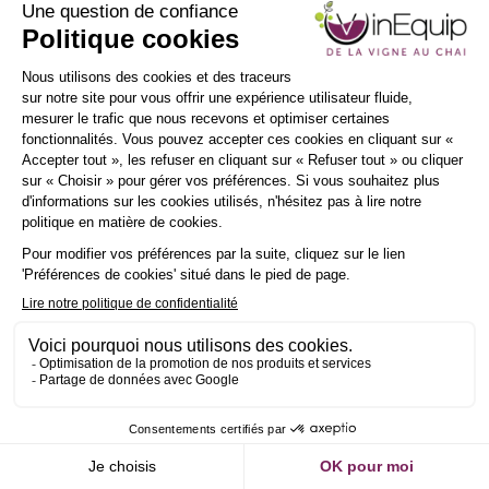
Envoyer un message
INSCRIPTION
NEWSLETTER
UE
Demander un RDV
Envoyer un message