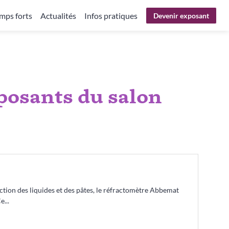
mps forts
Actualités
Infos pratiques
Devenir exposant
xposants
du salon
action des liquides et des pâtes, le réfractomètre Abbemat
e...